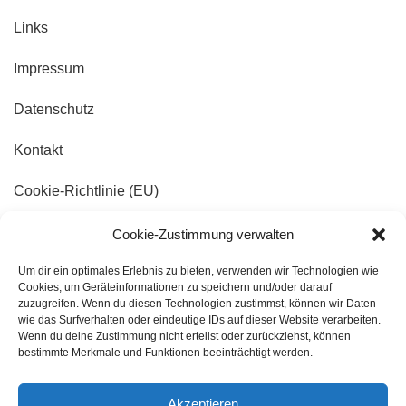
Links
Impressum
Datenschutz
Kontakt
Cookie-Richtlinie (EU)
Cookie-Zustimmung verwalten
Um dir ein optimales Erlebnis zu bieten, verwenden wir Technologien wie
Kontaktdaten
Cookies, um Geräteinformationen zu speichern und/oder darauf
zuzugreifen. Wenn du diesen Technologien zustimmst, können wir Daten
wie das Surfverhalten oder eindeutige IDs auf dieser Website verarbeiten.
Konrad-Adenauer-Platz 9
Wenn du deine Zustimmung nicht erteilst oder zurückziehst, können
53225 Bonn-Beuel
bestimmte Merkmale und Funktionen beeinträchtigt werden.
02 28 / 18 44 6 44
Akzeptieren