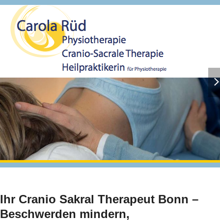
Open
Close
mobile
mobile
menu
menu
revious
ne
lide
sli
/8
Ihr Cranio Sakral Therapeut Bonn –
Beschwerden mindern,