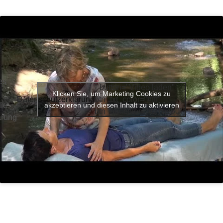
es
" button="Video laden"
Klicken Sie, um Marketing Cookies zu
Datenschutzerklärung
btn_txt_color="#fff"
die
akzeptieren und diesen Inhalt zu aktivieren
btn_bg_color="#27ae60"]
ärung