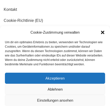
Kontakt
Cookie-Richtlinie (EU)
Cookie-Zustimmung verwalten
Um dir ein optimales Erlebnis zu bieten, verwenden wir Technologien wie
Kontaktdaten
Cookies, um Geräteinformationen zu speichern und/oder darauf
zuzugreifen. Wenn du diesen Technologien zustimmst, können wir Daten
wie das Surfverhalten oder eindeutige IDs auf dieser Website verarbeiten.
Konrad-Adenauer-Platz 9
Wenn du deine Zustimmung nicht erteilst oder zurückziehst, können
53225 Bonn-Beuel
bestimmte Merkmale und Funktionen beeinträchtigt werden.
02 28 / 18 44 6 44
Akzeptieren
0157 / 71 46 67 17
carola.rued@cranio-sakral.com
Ablehnen
Einstellungen ansehen