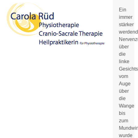
Open
Close
Ein
mobile
mobile
immer
menu
menu
stärker
werdend
Nervenz
über
die
linke
Gesichts
vom
Auge
über
die
Wange
bis
zum
Mundwin
wurde