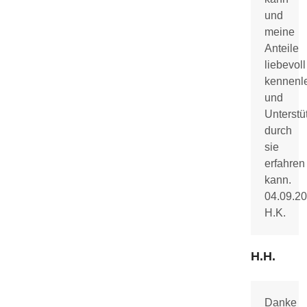
und
meine
Anteile
liebevoll
kennenl
und
Unterstü
durch
sie
erfahren
kann.
04.09.2
H.K.
H.H.
Danke