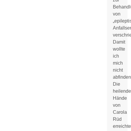
Behandl
von
„epilept
Anfallse
verschri
Damit
wollte
ich
mich
nicht
abfinden
Die
heilend
Hände
von
Carola
Rüd
erreicht