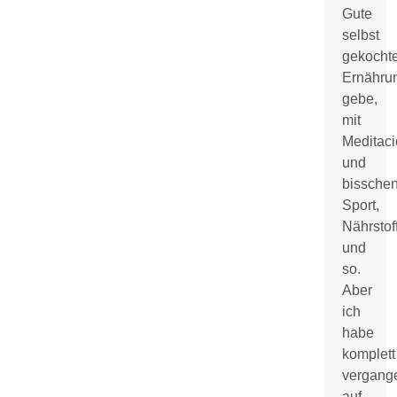
Gute
selbst
gekocht
Ernähru
gebe,
mit
Meditaci
und
bissche
Sport,
Nährstof
und
so.
Aber
ich
habe
komplett
vergang
auf