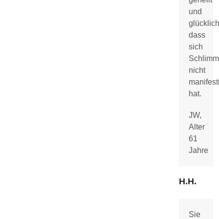
und
glücklich
dass
sich
Schlimm
nicht
manifesti
hat.
JW,
Alter
61
Jahre
H.H.
Sie