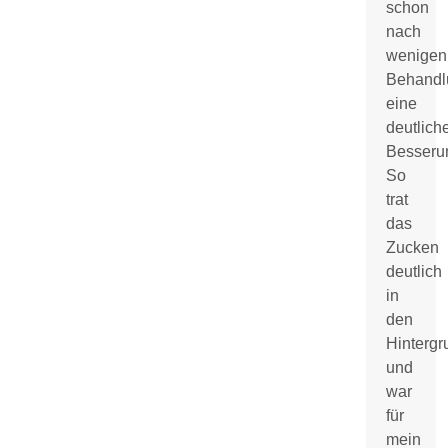
schon
nach
wenigen
Behandl
eine
deutlich
Besseru
So
trat
das
Zucken
deutlich
in
den
Hintergr
und
war
für
mein