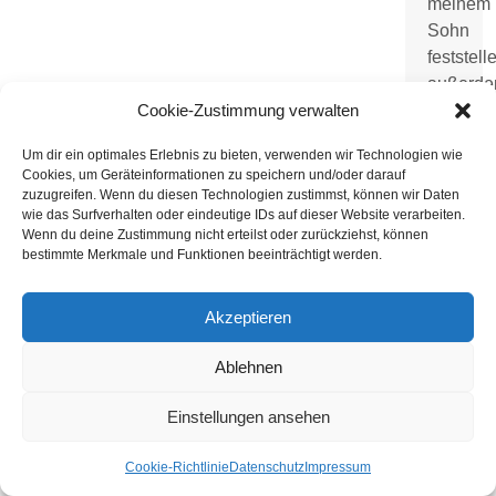
meinem
Sohn
feststell
außerd
Cookie-Zustimmung verwalten
ist
die
Um dir ein optimales Erlebnis zu bieten, verwenden wir Technologien wie
Verbind
Cookies, um Geräteinformationen zu speichern und/oder darauf
zwische
zuzugreifen. Wenn du diesen Technologien zustimmst, können wir Daten
wie das Surfverhalten oder eindeutige IDs auf dieser Website verarbeiten.
uns
Wenn du deine Zustimmung nicht erteilst oder zurückziehst, können
viel
bestimmte Merkmale und Funktionen beeinträchtigt werden.
enger
geworde
Akzeptieren
Ablehnen
Einstellungen ansehen
Am
Anfang
Cookie-Richtlinie
Datenschutz
Impressum
konnte