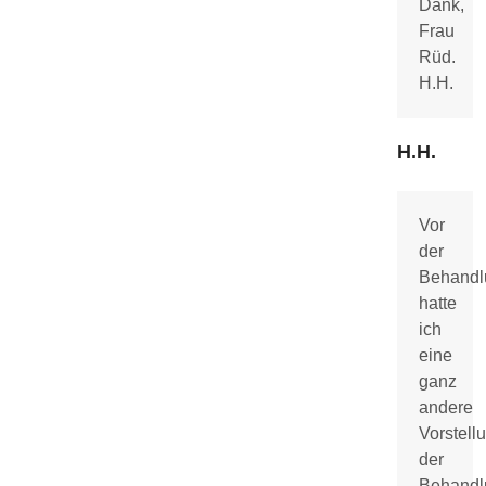
Dank,
Frau
Rüd.
H.H.
H.H.
Vor
der
Behandl
hatte
ich
eine
ganz
andere
Vorstell
der
Behand