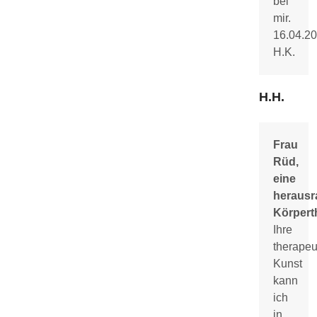
bei
mir.
16.04.2
H.K.
H.H.
Frau
Rüd,
eine
herausr
Körpert
Ihre
therapeu
Kunst
kann
ich
in