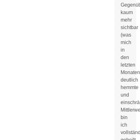
Gegenüb
kaum
mehr
sichtbar
(was
mich
in
den
letzten
Monaten
deutlich
hemmte
und
einschrä
Mittlerwe
bin
ich
vollstän
geheilt